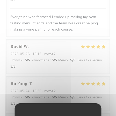
5
/5
Everything was fantastic! I ended up making my own
tasting menu of sorts and the team was great helping
making a wine paring for each course.
David
W
2026-05-28
- 19:15 - гости 7
Услуги
:
5
/5
Атмосфера
:
5
/5
Меню
:
5
/5
Цена / качество
:
5
/5
Ho Fung
T
2026-05-24
- 19:30 - гости 2
Услуги
:
5
/5
Атмосфера
:
5
/5
Меню
:
5
/5
Цена / качество
:
5
/5