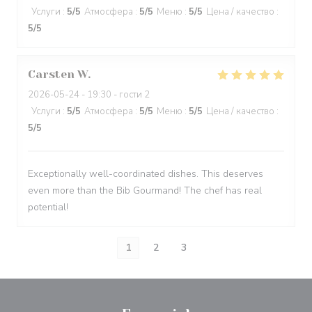
Услуги
:
5
/5
Атмосфера
:
5
/5
Меню
:
5
/5
Цена / качество
:
5
/5
Carsten
W
2026-05-24
- 19:30 - гости 2
Услуги
:
5
/5
Атмосфера
:
5
/5
Меню
:
5
/5
Цена / качество
:
5
/5
Exceptionally well-coordinated dishes. This deserves
even more than the Bib Gourmand! The chef has real
potential!
1
2
3