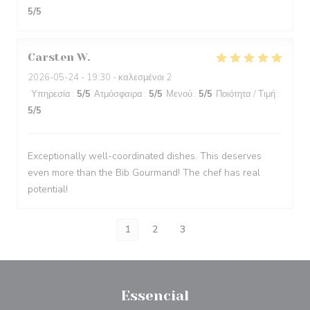
5
/5
Carsten
W
2026-05-24
- 19:30 - καλεσμένοι 2
Υπηρεσία
:
5
/5
Ατμόσφαιρα
:
5
/5
Μενού
:
5
/5
Ποιότητα / Τιμή
:
5
/5
Exceptionally well-coordinated dishes. This deserves
even more than the Bib Gourmand! The chef has real
potential!
1
2
3
Essencial