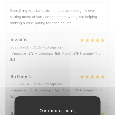
Everything was fantastic! I ended up making my own
tasting menu of sorts and the team was great helping
making a wine paring for each course.
David
W
2026-05-28
- 19:15 - καλεσμένοι 7
Υπηρεσία
:
5
/5
Ατμόσφαιρα
:
5
/5
Μενού
:
5
/5
Ποιότητα / Τιμή
:
5
/5
Ho Fung
T
2026-05-24
- 19:30 - καλεσμένοι 2
Υπηρεσία
:
5
/5
Ατμόσφαιρα
:
5
/5
Μενού
:
5
/5
Ποιότητα / Τιμή
:
5
/5
Ο ιστότοπος αυτός
Riccardo
L