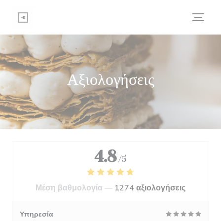
Πίνακας διαχείρισης "Μπισκότων" (Cookies)
Αξιολογήσεις
4.8
/5
Μέση βαθμολογία —
1274 αξιολογήσεις
Υπηρεσία