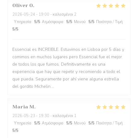
Oliver
O
2026-05-24
- 19:00 - καλεσμένοι 2
Υπηρεσία
:
5
/5
Ατμόσφαιρα
:
5
/5
Μενού
:
5
/5
Ποιότητα / Τιμή
:
5
/5
Essencial es INCREIBLE. Estuvimos en Lisboa por 5 días y
comimos en muchos lugares pero Essencial fue el mejor
de todos los que fuimos. Definitivamente es una
experiencia que hay que repetir y recomiendo a todo el
que pueda. Seguramente por ahí viene alguna estrella
del gordito Michelin....
Maria
M
2026-05-23
- 19:30 - καλεσμένοι 1
Υπηρεσία
:
5
/5
Ατμόσφαιρα
:
5
/5
Μενού
:
5
/5
Ποιότητα / Τιμή
:
5
/5