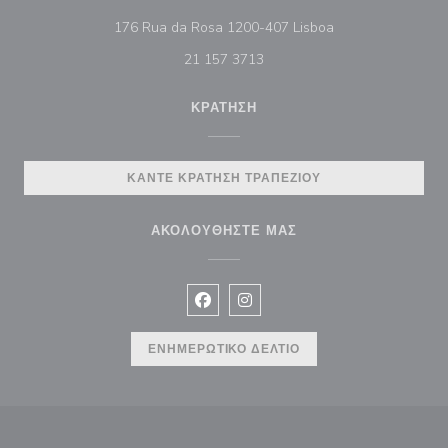
((ανοίγει σε νέο π
176 Rua da Rosa 1200-407 Lisboa
21 157 3713
ΚΡΆΤΗΣΗ
ΚΆΝΤΕ ΚΡΆΤΗΣΗ ΤΡΑΠΕΖΙΟΎ
ΑΚΟΛΟΥΘΉΣΤΕ ΜΑΣ
Facebook ((ανοίγει σε νέο παράθυρ
Instagram ((ανοίγει σε νέο π
ΕΝΗΜΕΡΩΤΙΚΌ ΔΕΛΤΊΟ