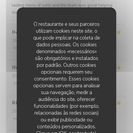
tasting menu of sorts and the team was great helping
making a wine paring for each course.
O restaurante e seus parceiros
utilizam cookies neste site, o
David
W
que pode implicar na coleta de
2026-05-28
- 19:15 - guests 7
dados pessoais. Os cookies
service
:
5
/5
ambience
:
5
/5
menu
:
5
/5
quality_price
:
5
/5
denominados «necessários»
são obrigatórios e instalados
por padrão. Outros cookies
Ho Fung
T
opcionais requerem seu
2026-05-24
- 19:30 - guests 2
consentimento. Esses cookies
service
:
5
/5
ambience
:
5
/5
menu
:
5
/5
quality_price
:
5
/5
opcionais servem para analisar
sua navegação, medir a
audiência do site, oferecer
Riccardo
L
funcionalidades (por exemplo,
2026-05-25
- 21:45 - guests 2
relacionadas às redes sociais)
service
:
5
/5
ambience
:
4
/5
menu
:
5
/5
quality_price
:
5
/5
ou exibir publicidade ou
conteúdos personalizados.