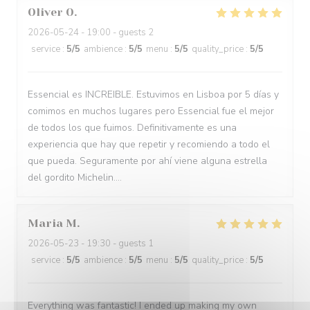
Oliver
O
2026-05-24
- 19:00 - guests 2
service
:
5
/5
ambience
:
5
/5
menu
:
5
/5
quality_price
:
5
/5
Essencial es INCREIBLE. Estuvimos en Lisboa por 5 días y
comimos en muchos lugares pero Essencial fue el mejor
de todos los que fuimos. Definitivamente es una
experiencia que hay que repetir y recomiendo a todo el
que pueda. Seguramente por ahí viene alguna estrella
del gordito Michelin....
Maria
M
2026-05-23
- 19:30 - guests 1
service
:
5
/5
ambience
:
5
/5
menu
:
5
/5
quality_price
:
5
/5
Everything was fantastic! I ended up making my own