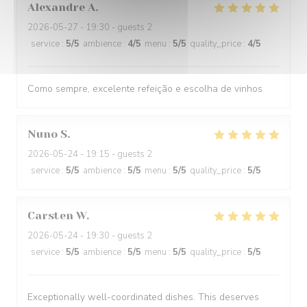
Alexandre
A
2026-05-27
- 19:30 - guests 2
service
:
5
/5
ambience
:
4
/5
menu
:
5
/5
quality_price
:
4
/5
Como sempre, excelente refeição e escolha de vinhos
Nuno
S
2026-05-24
- 19:15 - guests 2
service
:
5
/5
ambience
:
5
/5
menu
:
5
/5
quality_price
:
5
/5
Carsten
W
2026-05-24
- 19:30 - guests 2
service
:
5
/5
ambience
:
5
/5
menu
:
5
/5
quality_price
:
5
/5
Exceptionally well-coordinated dishes. This deserves