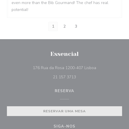
even more than the Bib Gourmand! The chef has real
potential!
1
2
3
Essencial
((abre numa nova 
176 Rua da Rosa 1200-407 Lisboa
21 157 3713
RESERVA
RESERVAR UMA MESA
SIGA-NOS